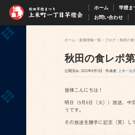
ホーム
竿燈ま
お問い合わせ
ホーム
>
新着情報一覧
>
ブログ
>
秋田の食
秋田の食レポ第
公開済み: 2022年9月5日
作成者:
上米一会
皆様こんにちは！
明日（9月6日（火））放送、
うです。
その放送を勝手に記念（笑）して
－－－－－－－－－－－－－－