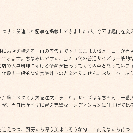
まつりに関連した記事を掲載してきましたが、今回は趣向を変
外にお店を構える「山の五代」です！ここは大盛メニューが有
ができます。ちなみにですが、山の五代の普通サイズは一般的
お店の大盛料理にかける情熱が伝わってくる内容となっていま
に値段も一般的な定食や丼ものと変わりません。お腹にも、お
った際にスタミナ丼を注文しました。サイズはもちろん、一番
すが、当日は食べずに胃を完璧なコンディションに仕上げて臨
を迎えつつ、厨房から漂う美味しそうな匂いに耐えながら待つこ