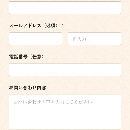
メールアドレス（必須）
*
メールアドレス
メールアドレスを
確認
電話番号（任意）
お
お問い合わせ内容
名
前
（
必
須
）
*
電