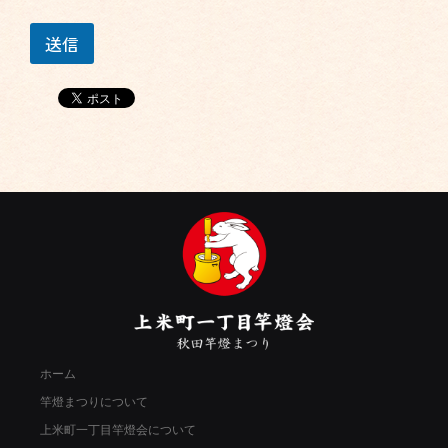
話
番
送信
号
（
任
意
）
ホーム
竿燈まつりについて
上米町一丁目竿燈会について