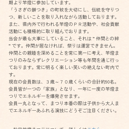
期より竿燈に参加しています。
「うさぎの餅つき」の町紋を大切にし、伝統を守りつ
つ、新しいことを取り入れながら活動しております。
また、県内外で行われる竿燈のＰＲ活動や、社会貢献
活動にも積極的に取り組んでおります。
当会が最も大事にしていること、それは ” 仲間との絆
” です。仲間が居なければ、祭りは運営できません。
仲間との親睦を深めることを常に第一に考え、竿燈ま
つりのみならずレクリエーション等も年間を通じ行っ
ております。常に明るく楽しい笑いの絶えない町内で
す。
現在の会員数は、３歳～７０歳くらいの合計約90名。
会員皆が一つの「家族」となり、一年に一度の竿燈ま
つりでエネルギーを爆発させます。
会員一丸となって、まつり本番の際は子供から大人ま
でエネルギーあふれる演技にどうぞご注目ください。