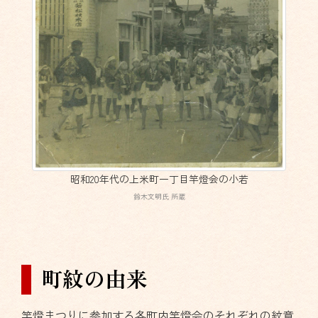
昭和20年代の上米町一丁目竿燈会の小若
鈴木文明氏 所蔵
町紋の由来
竿燈まつりに参加する各町内竿燈会のそれぞれの紋章