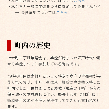
・秋田竿燈まつりについて、詳しくは
こちら
・私たちと一緒に竿燈まつりに参加してみませんか？
→ 会員募集については
こちら
町内の歴史
上米町一丁目竿燈会は、竿燈が始まった江戸時代中期
から竿燈まつりに参加している町内です。
当時の町内は家督町といって特定の商品の専売権が与
えられており、米町一帯は米・雑穀の専売権を持った
町内でした。佐竹氏による湊城（現在の土崎）から久
保田城への本城移転に伴い、慶長十八年（1613）に土
崎湊穀丁の米小売商人が移住してできたと言われてい
ます。