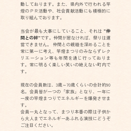
動しております。また、県内外で行われる竿
燈のＰＲ活動や、社会貢献活動にも積極的に
取り組んでおります。
当会が最も大事にしていること、それは
”仲
間との絆”
です。仲間が居なければ、祭りは運
営できません。 仲間との親睦を深めることを
常に第一に考え、竿燈まつりのみならずレク
リエーション等も年間を通じ行っておりま
す。常に明るく楽しい笑いの絶えない町内で
す。
現在の会員数は、3歳～70歳くらいの合計約90
名。会員皆が一つの「家族」となり、一年に
一度の竿燈まつりでエネルギーを爆発させま
す。
会員一丸となって、まつり本番の際は子供か
ら大人までエネルギーあふれる演技にどうぞ
ご注目ください。