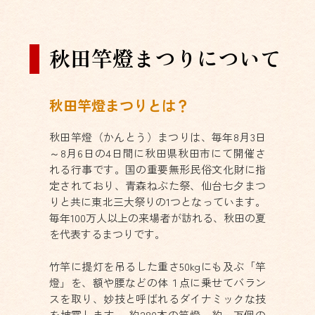
秋田竿燈まつりについて
秋田竿燈まつりとは？
秋田竿燈（かんとう）まつりは、毎年8月3日
～8月6日の4日間に秋田県秋田市にて開催さ
れる行事です。国の重要無形民俗文化財に指
定されており、青森ねぶた祭、仙台七夕まつ
りと共に東北三大祭りの1つとなっています。
毎年100万人以上の来場者が訪れる、秋田の夏
を代表するまつりです。
竹竿に提灯を吊るした重さ50kgにも及ぶ「竿
燈」を、額や腰などの体１点に乗せてバラン
スを取り、妙技と呼ばれるダイナミックな技
を披露します。 約280本の竿燈、約一万個の