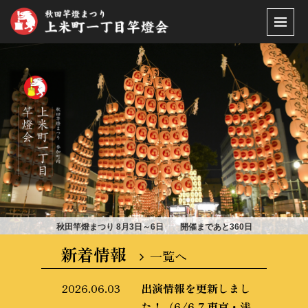
秋田竿燈まつり 8月3日～6日 開催まであと
360
日
新着情報
一覧へ
2026.06.03
出演情報を更新しまし
た！（6/6,7 東京・浅