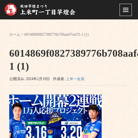
ホーム
>
6014869f0827389776b708aaf47aef31-1 (1)
6014869f0827389776b708aaf
1 (1)
公開済み: 2024年2月19日
作成者:
上米一会員