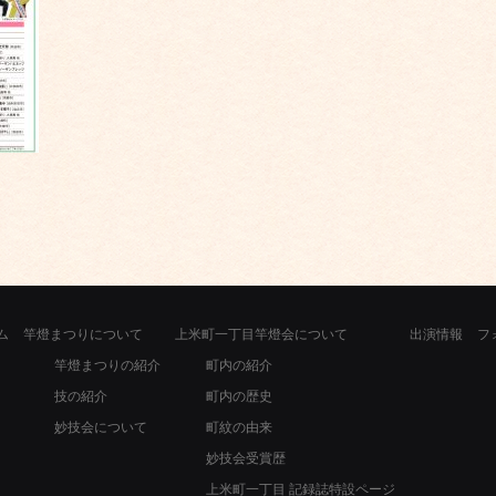
ム
竿燈まつりについて
上米町一丁目竿燈会について
出演情報
フ
竿燈まつりの紹介
町内の紹介
技の紹介
町内の歴史
妙技会について
町紋の由来
妙技会受賞歴
上米町一丁目 記録誌特設ページ