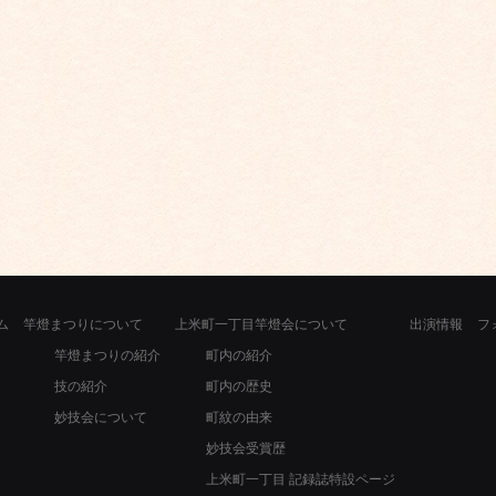
ム
竿燈まつりについて
上米町一丁目竿燈会について
出演情報
フ
竿燈まつりの紹介
町内の紹介
技の紹介
町内の歴史
妙技会について
町紋の由来
妙技会受賞歴
上米町一丁目 記録誌特設ページ