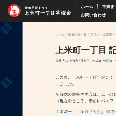
ホーム
竿燈ま
お問い合わせ
ホーム
>
新着情報一覧
>
ブログ
>
上米町一
上米町一丁目 
公開済み: 2026年3月27日
作成者:
管理者
この度、上米町一丁目竿燈会で
しました。
記録誌の詳細や内容は、以下の
（現在のところ、事前にパスワ
上米町一丁目記録『兎灯』 特設