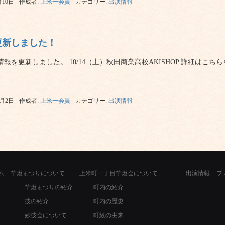
月10日
作成者:
上米一会員
カテゴリー:
出演情報
更新しました！
報を更新しました。 10/14（土）秋田商業高校AKISHOP 詳細はこち
0月2日
作成者:
上米一会員
カテゴリー:
出演情報
ム
竿燈まつりについて
上米町一丁目竿燈会について
出演情報
フ
竿燈まつりの紹介
町内の紹介
技の紹介
町内の歴史
妙技会について
町紋の由来