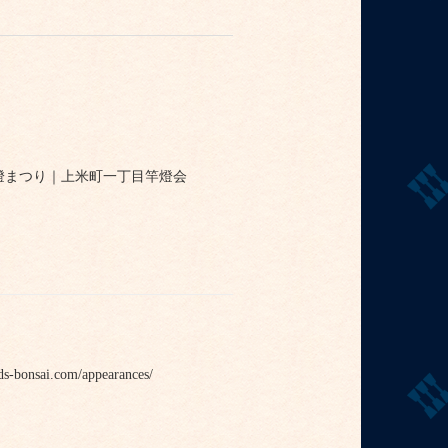
田竿燈まつり｜上米町一丁目竿燈会
com/appearances/