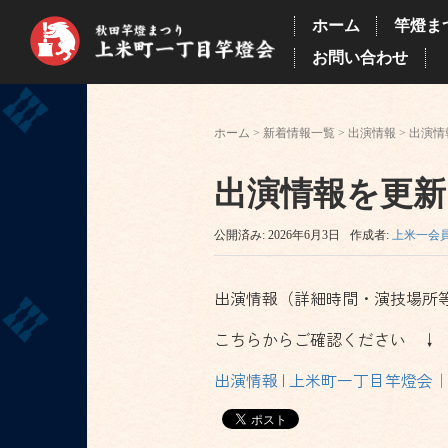
ホーム
竿燈ま
お問い合わせ
ホーム
>
新着情報一覧
>
出演情報
>
出演情
出演情報を更新し
公開済み: 2026年6月3日
作成者:
上米一会
出演情報（詳細時間・演技場所
こちらからご確認ください ↓
出演情報 | 上米町一丁目竿燈会