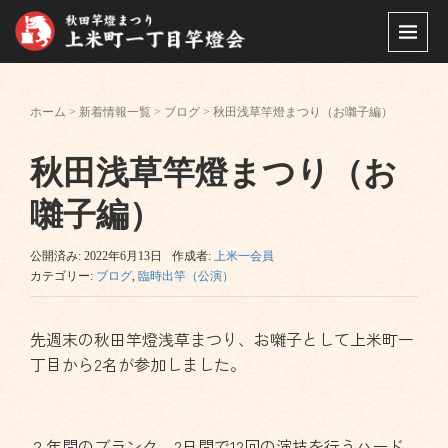
ホーム
>
新着情報一覧
>
ブログ
>
秋田浅草竿燈まつり（お囃子編）
秋田浅草竿燈まつり（お
囃子編）
公開済み: 2022年6月13日
作成者:
上米一会員
カテゴリー:
ブログ
,
臨時出竿（公演）
先週末の秋田竿燈浅草まつり、お囃子として上米町一
丁目から2名が参加しました。
２年間のブランク、2日間で12回の演技を行うハード