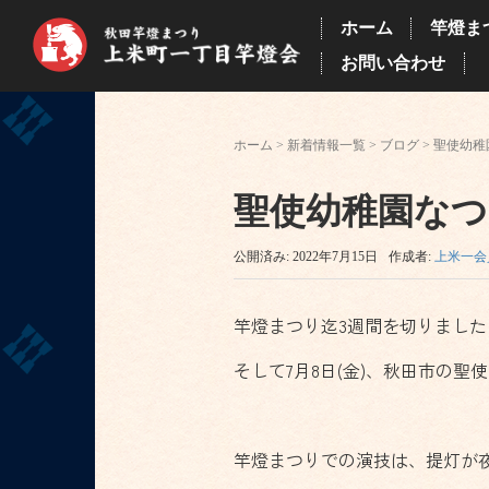
ホーム
竿燈ま
お問い合わせ
ホーム
>
新着情報一覧
>
ブログ
>
聖使幼稚
聖使幼稚園な
公開済み: 2022年7月15日
作成者:
上米一会
竿燈まつり迄3週間を切りました
そして7月8日(金)、秋田市の
竿燈まつりでの演技は、提灯が