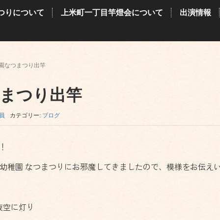
つりについて
上米町一丁目竿燈会について
出演情報
園なつまつり出竿
つまつり出竿
員
カテゴリー:
ブログ
！
聖使幼稚園 なつまつりにお邪魔してきましたので、模様をお伝え
夜空に灯り