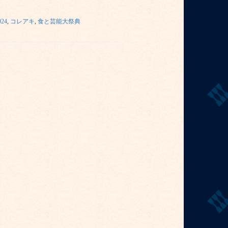
024
,
コレアキ
,
食と芸能大祭典