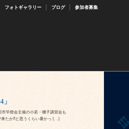
フォトギャラリー
ブログ
参加者募集
4」
田市竿燈会主催の小若・囃子講習会も
たか⁈と思うくらい暑かっ […]