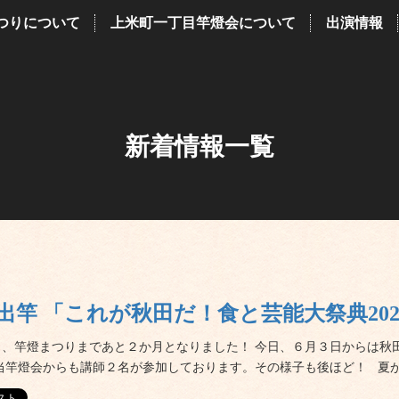
つりについて
上米町一丁目竿燈会について
出演情報
新着情報一覧
出竿 「これが秋田だ！食と芸能大祭典202
り、竿燈まつりまであと２か月となりました！ 今日、６月３日からは秋
当竿燈会からも講師２名が参加しております。その様子も後ほど！ 夏が来